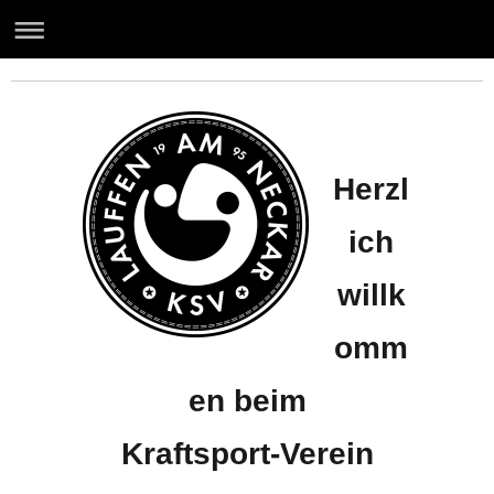
Willkommen auf der Homepage
des KSV Lauffen Neckar e.V.
Herzl
ich
willk
omm
en beim
Kraftsport-Verein